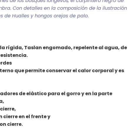
anes de los bosques longevos, el carpintero negro de
ra. Con detalles en la composición de la ilustración
s de Hualles y hongos orejas de palo.
ela rígida, Taslan engomado, repelente al agua, de
resistencia.
erdes
terno que permite conservar el calor corporal y es
adores de elástico para el gorro y en la parte
ra,
 cierre,
 cierre en el frente y
on cierre.