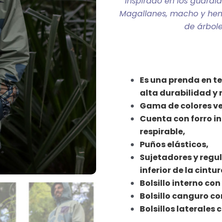
Inspirado en los guardi
Magallanes, macho y hemb
de árbole
Es una prenda en t
alta durabilidad y 
Gama de colores v
Cuenta con forro in
respirable,
Puños elásticos,
Sujetadores y regul
inferior de la cintu
Bolsillo interno con
Bolsillo canguro con
Bolsillos laterales c