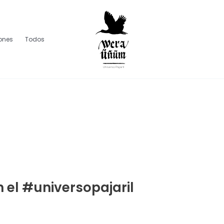
lones
Todos
 el #universopajaril