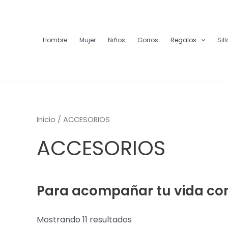
Ordenado
Ir
por
al
los
últimos
contenido
Hombre
Mujer
Niños
Gorros
Regalos
Sil
Inicio
/ ACCESORIOS
ACCESORIOS
Para acompañar tu vida con
Mostrando 11 resultados