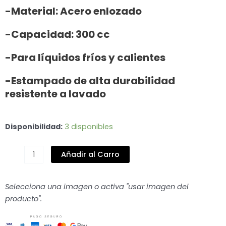
-Material: Acero enlozado
-Capacidad: 300 cc
-Para líquidos fríos y calientes
-Estampado de alta durabilidad
resistente a lavado
JARRO
Disponibilidad:
3 disponibles
"RAYADITO
DE
Añadir al Carro
CHILOÉ"
cantidad
Selecciona una imagen o activa "usar imagen del
producto".