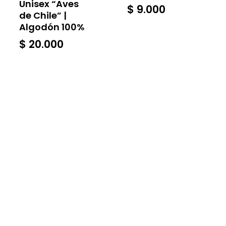
Unisex “Aves
$
9.000
de Chile” |
Algodón 100%
$
20.000