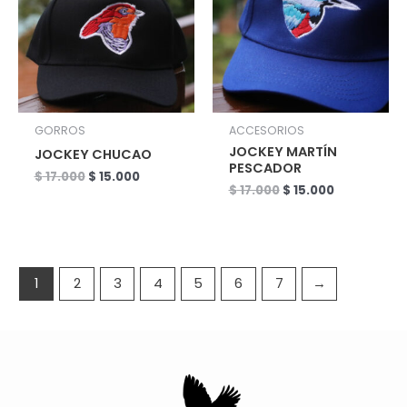
$ 17.000.
$ 15.000.
$ 17.000.
$ 15.000.
GORROS
ACCESORIOS
JOCKEY MARTÍN
JOCKEY CHUCAO
PESCADOR
$
17.000
$
15.000
$
17.000
$
15.000
1
2
3
4
5
6
7
→