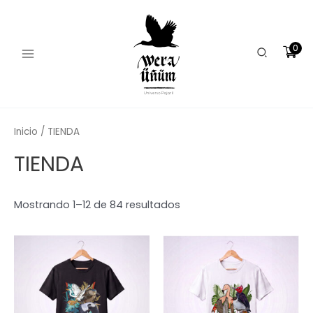
Ordenado
Ir
Main
por
los
al
últimos
Menu
contenido
0
Buscar
Inicio
/ TIENDA
TIENDA
Mostrando 1–12 de 84 resultados