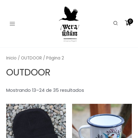
Ordenado
Ir
Main
por
los
al
últimos
Menu
contenido
0
Buscar
Inicio
/
OUTDOOR
/ Página 2
OUTDOOR
Mostrando 13–24 de 35 resultados