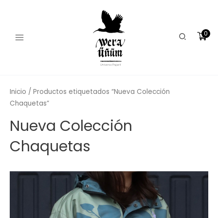
Ordenado
Ir
Main
por
los
al
últimos
Menu
contenido
0
Buscar
Inicio
/ Productos etiquetados “Nueva Colección
Chaquetas”
Nueva Colección
Chaquetas