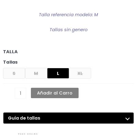
Talla referencia modelo: M
Tallas sin genero
CORTAVIENTO
TALLA
BANDURRIAS
Tallas
cantidad
S
M
L
XL
Añadir al Carro
Guía de tallas