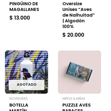
PINGÜINO DE
Oversize
MAGALLANES
Unisex “Aves
de Nalhuitad”
$
13.000
| Algodón
100%
$
20.000
AGOTADO
NOVEDADES
NIÑOS & NIÑAS
BOTELLA
PUZZLE AVES
MARTÍN
RAPACES