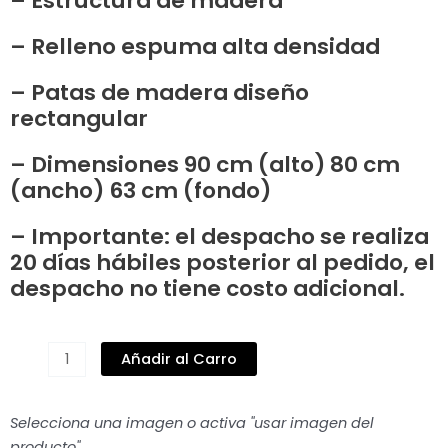
– Estructura de madera
– Relleno espuma alta densidad
– Patas de madera diseño
rectangular
– Dimensiones 90 cm (alto) 80 cm
(ancho) 63 cm (fondo)
– Importante: el despacho se realiza
20 días hábiles posterior al pedido, el
despacho no tiene costo adicional.
SILLÓN
Añadir al Carro
/
POLTRONA
Selecciona una imagen o activa "usar imagen del
MARTÍN
producto".