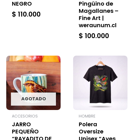
NEGRO
Pingüino de
Magallanes –
$
110.000
Fine Art |
weraunum.cl
$
100.000
AGOTADO
ACCESORIOS
HOMBRE
JARRO
Polera
PEQUEÑO
Oversize
“RAYADITO DE
Unisex “Aves