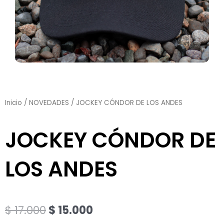
Inicio
/
NOVEDADES
/ JOCKEY CÓNDOR DE LOS ANDES
JOCKEY CÓNDOR DE
LOS ANDES
El
El
$
17.000
$
15.000
precio
precio