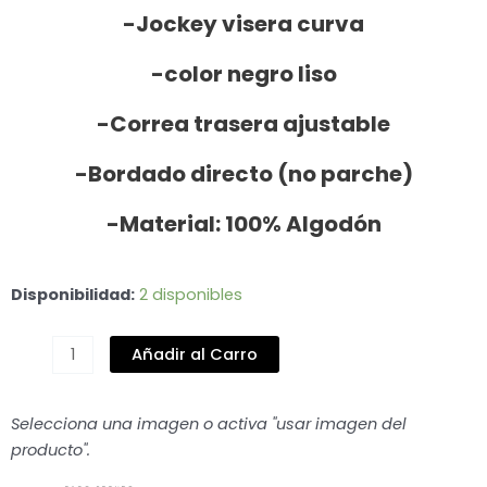
original
actual
-Jockey visera curva
era:
es:
$ 17.000.
$ 15.000.
-color negro liso
-Correa trasera ajustable
-Bordado directo (no parche)
-Material: 100% Algodón
JOCKEY
Disponibilidad:
2 disponibles
CÓNDOR
DE
Añadir al Carro
LOS
ANDES
cantidad
Selecciona una imagen o activa "usar imagen del
producto".