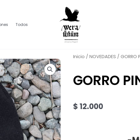
lones
Todos
Inicio
/
NOVEDADES
/ GORRO P
GORRO PI
$
12.000
-Ma