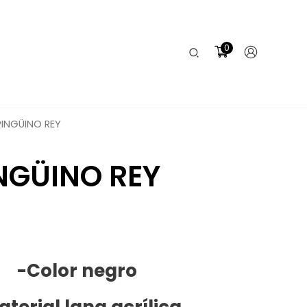
0
Buscar
INGÜINO REY
NGÜINO REY
-Color negro
terial lana acrílica