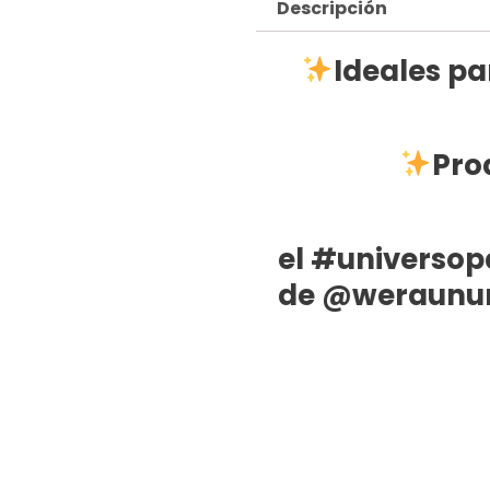
Descripción
Ideales pa
Pro
el
#universopa
de
@weraun