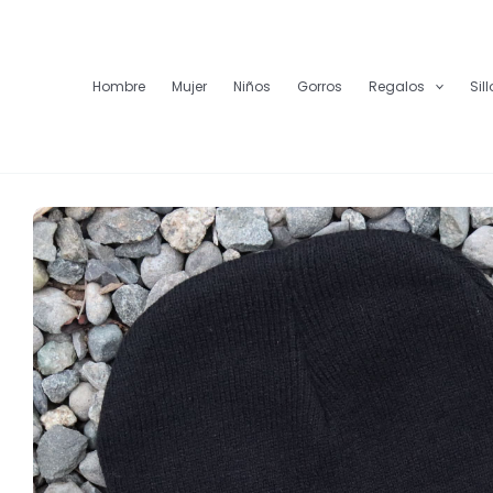
Ir
al
contenido
Hombre
Mujer
Niños
Gorros
Regalos
Sil