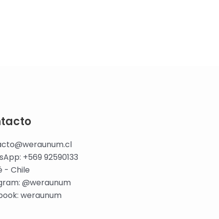
tacto
acto@weraunum.cl
sApp: +569 92590133
é - Chile
agram: @weraunum
book: weraunum