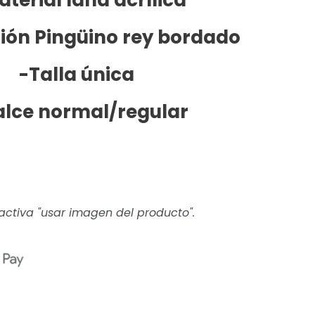
ción Pingüino rey bordado
-Talla única
alce normal/regular
ctiva "usar imagen del producto".